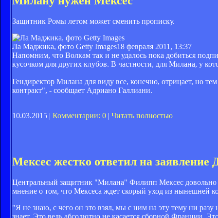
Милану нужен Мексес
Защитник Ромы летом может сменить прописку.
Ла Маджика, фото Getty Images
18 февраля 2011, 13:37
Напомним, что Волкам так и не удалось пока добиться подп
кусочком для других клубов. В частности, для Милана, у кот
Гендиректор Милана для виду все, конечно, отрицает, но тем
контракт", - сообщает Адриано Галлиани.
10.03.2015 |
Комментарии: 0
|
Читать полностью
Мексес жестко ответил на заявление
Центральный защитник "Милана" Филипп Мексес довольно ж
мнение о том, что Мексеса ждет скорый уход из нынешней к
"Я не знаю, с чего он это взял, мы с ним на эту тему ни раз
знает. Это ведь абсолютно не касается сборной Франции. Эт