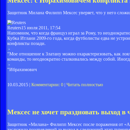
Мексес: с Ибрахимовичем конфликта 
Защитник Милана Филипп Мексес уверяет, что у него слож
Reuters
15 июля 2011, 17:54
Напомним, что когда француз играл за Рому, то неоднократ
Кубка Итлаии 2009-го года, когда футболисты едва не устро
конфликты позади.
-
"Мое отношение к Златану можно охарактеризовать, как лоя
команды, то неоднократно сталкивались между собой. Иногда д
-
"Ибрахимович
10.03.2015 |
Комментарии: 0
|
Читать полностью
Мексес не хочет праздновать выход в
Защитник «Милана» Филипп Мексес после поражения от «Арсе
заслужила поздравлений за выход в следующий этап турнира