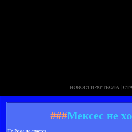
|
НОВОСТИ ФУТБОЛА
СТ
###
Мексес не х
Но Рома не сдается.