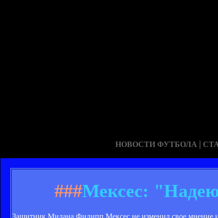
|
НОВОСТИ ФУТБОЛА
СТ
###
Мексес: "Надею
Защитник Милана Филипп Мексес не изменил свое мнение и 